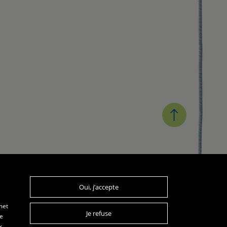
Oui, j’accepte
les mardis de 20h15 à 22h
les jeudis de 20h à 22h
met
Je refuse
re
x