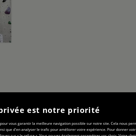
privée est notre priorité
Gymnase St-Roch
20 rue Charles Démia
 pour vous garantir la meilleure navigation possible sur notre site. Cela nous per
01000 Bourg-en-Bresse
si que d'en analyser le trafic pour améliorer votre expérience. Pour donner vot
cliquez sur « Je refuse ». Vous pouvez également paramétrer vos choix. Votre choi