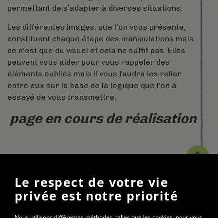
permettant de s’adapter à diverses situations.
Les différentes images, que l’on vous présente,
constituent chaque étape des manipulations mais
ce n’est que du visuel et cela ne suffit pas. Elles
peuvent vous aider pour vous rappeler des
éléments oubliés mais il vous faudra les relier
entre eux sur la base de la logique que l’on a
essayé de vous transmettre.
page en cours de réalisation
Le respect de votre vie
Gymnase St-Roch
privée est notre priorité
20 rue Charles Démia
01000 Bourg-en-Bresse
Nous utilisons différentes méthodes, telles que les cookies, pour vous