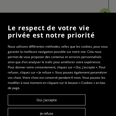
Le respect de votre vie
Gymnase St-Roch
privée est notre priorité
20 rue Charles Démia
01000 Bourg-en-Bresse
Nous utilisons différentes méthodes, telles que les cookies, pour vous
garantir la meilleure navigation possible sur notre site. Cela nous
permet de vous proposer des contenus et services personnalisés
les mardis de 20h15 à 22h
ainsi que d'en analyser le trafic pour améliorer votre expérience.
les jeudis de 20h à 22h
Pour donner votre consentement, cliquez sur « Oui, j'accepte ». Pour
refuser, cliquez sur « Je refuse ». Vous pouvez également paramétrer
vos choix. Votre choix est conservé pendant 6 mois. Vous pouvez les
© 2021 - Les 3 mousquetons
modifier à tout moment en cliquant sur le bouton « Cookies » en bas
de page.
Plan du site
Mentions légales
Oui, j’accepte
Cookies
Je refuse