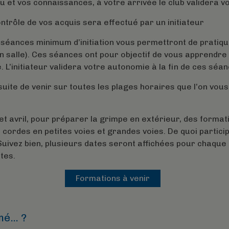
u et vos connaissances, à votre arrivée le club validera v
ontrôle de vos acquis sera effectué par un initiateur
3 séances minimum d’initiation vous permettront de pratiq
(en salle). Ces séances ont pour objectif de vous apprendre
. L’initiateur validera votre autonomie à la fin de ces séan
ite de venir sur toutes les plages horaires que l’on vous 
 et avril, pour préparer la grimpe en extérieur, des forma
 cordes en petites voies et grandes voies. De quoi partici
Suivez bien, plusieurs dates seront affichées pour chaque
tes.
Formations à venir
mé… ?