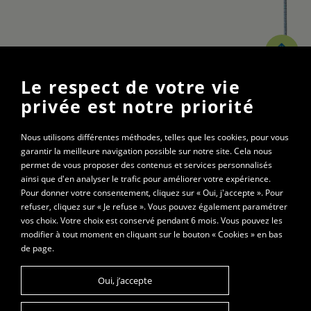
Le respect de votre vie
Gymnase St-Roch
privée est notre priorité
20 rue Charles Démia
01000 Bourg-en-Bresse
Nous utilisons différentes méthodes, telles que les cookies, pour vous
garantir la meilleure navigation possible sur notre site. Cela nous
permet de vous proposer des contenus et services personnalisés
les mardis de 20h15 à 22h
ainsi que d'en analyser le trafic pour améliorer votre expérience.
les jeudis de 20h à 22h
Pour donner votre consentement, cliquez sur « Oui, j'accepte ». Pour
refuser, cliquez sur « Je refuse ». Vous pouvez également paramétrer
vos choix. Votre choix est conservé pendant 6 mois. Vous pouvez les
© 2021 - Les 3 mousquetons
modifier à tout moment en cliquant sur le bouton « Cookies » en bas
de page.
Plan du site
Mentions légales
Oui, j’accepte
Cookies