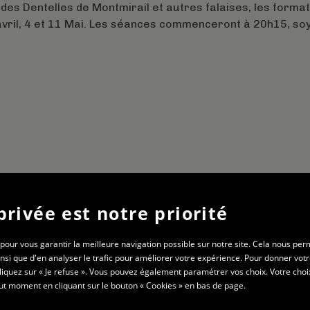
e des Dentelles de Montmirail et autres falaises, les forma
 avril, 4 et 11 Mai. Les séances commenceront à 20h15, soy
privée est notre priorité
Gymnase St-Roch
20 rue Charles Démia
 pour vous garantir la meilleure navigation possible sur notre site. Cela nous per
01000 Bourg-en-Bresse
si que d'en analyser le trafic pour améliorer votre expérience. Pour donner vot
cliquez sur « Je refuse ». Vous pouvez également paramétrer vos choix. Votre choi
ut moment en cliquant sur le bouton « Cookies » en bas de page.
te
Mentions légales
Cookies
Contact