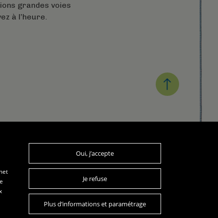
tions grandes voies
ez à l’heure.
Oui, j’accepte
les mardis de 20h15 à 22h
les jeudis de 20h à 22h
met
Je refuse
re
x
Plus d’informations et paramétrage
Conception