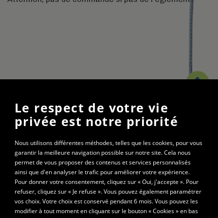
Le respect de votre vie
Gymnase St-Roch
privée est notre priorité
20 rue Charles Démia
01000 Bourg-en-Bresse
Nous utilisons différentes méthodes, telles que les cookies, pour vous
garantir la meilleure navigation possible sur notre site. Cela nous
permet de vous proposer des contenus et services personnalisés
les mardis de 20h15 à 22h
ainsi que d'en analyser le trafic pour améliorer votre expérience.
les jeudis de 20h à 22h
Pour donner votre consentement, cliquez sur « Oui, j'accepte ». Pour
refuser, cliquez sur « Je refuse ». Vous pouvez également paramétrer
vos choix. Votre choix est conservé pendant 6 mois. Vous pouvez les
© 2021 - Les 3 mousquetons
modifier à tout moment en cliquant sur le bouton « Cookies » en bas