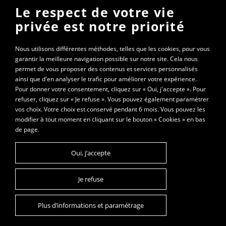
Le respect de votre vie
Gymnase St-Roch
privée est notre priorité
20 rue Charles Démia
01000 Bourg-en-Bresse
Nous utilisons différentes méthodes, telles que les cookies, pour vous
garantir la meilleure navigation possible sur notre site. Cela nous
permet de vous proposer des contenus et services personnalisés
les mardis de 20h15 à 22h
ainsi que d'en analyser le trafic pour améliorer votre expérience.
les jeudis de 20h à 22h
Pour donner votre consentement, cliquez sur « Oui, j'accepte ». Pour
refuser, cliquez sur « Je refuse ». Vous pouvez également paramétrer
vos choix. Votre choix est conservé pendant 6 mois. Vous pouvez les
© 2021 - Les 3 mousquetons
modifier à tout moment en cliquant sur le bouton « Cookies » en bas
de page.
Plan du site
Mentions légales
Oui, j’accepte
Cookies
Je refuse
Contact
Plus d’informations et paramétrage
Conception